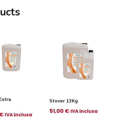
ucts
Extra
Stover 13Kg
Fornov
51,00
€
20,20
IVA inclusa
€
IVA inclusa