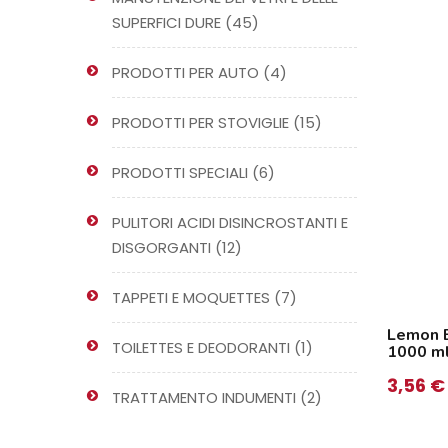
45
SUPERFICI DURE
45
prodotti
4
PRODOTTI PER AUTO
4
prodotti
15
PRODOTTI PER STOVIGLIE
15
prodotti
6
PRODOTTI SPECIALI
6
prodotti
PULITORI ACIDI DISINCROSTANTI E
12
DISGORGANTI
12
prodotti
7
TAPPETI E MOQUETTES
7
prodotti
Lemon 
13Kg
Fornovo 5 Kg
1
TOILETTES E DEODORANTI
1
1000 m
€
20,20
€
prodotto
IVA inclusa
IVA inclusa
3,56
€
2
TRATTAMENTO INDUMENTI
2
prodotti