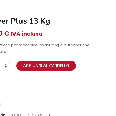
ver Plus 13 Kg
00
€
IVA inclusa
rato per macchine lavastoviglie automatiche
ato
AGGIUNGI AL CARRELLO
tà
6
ria:
PRODOTTI PER STOVIGLIE