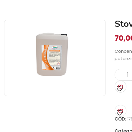
Sto
70,
Concent
potenzi
Stover
Plus
13
Kg
quanti
COD:
17
Catego