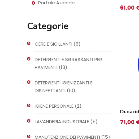
Portale Aziende
61,00
Categorie
6
CERE E SIGILLANTI
6
prodotti
DETERGENTI E SGRASSANTI PER
13
PAVIMENTI
13
prodotti
DETERGENTI IGIENIZZANTI E
10
DISINFETTANTI
10
prodotti
2
IGIENE PERSONALE
2
Duoacid
prodotti
5
LAVANDERIA iNDUSTRIALE
5
71,00
prodotti
15
MANUTENZIONE DEI PAVIMENTI
15