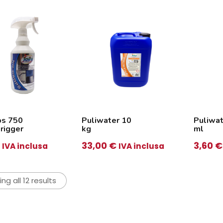
ps 750
Puliwater 10
Puliwa
trigger
kg
ml
33,00
€
3,60
€
IVA inclusa
IVA inclusa
ng all 12 results