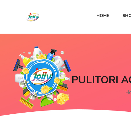
HOME
SH
PULITORI A
H