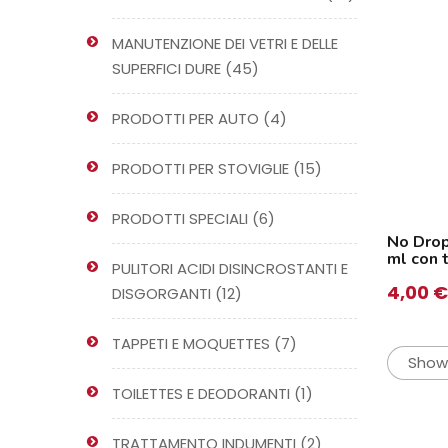
prodotti
MANUTENZIONE DEI VETRI E DELLE
45
SUPERFICI DURE
45
prodotti
4
PRODOTTI PER AUTO
4
prodotti
15
PRODOTTI PER STOVIGLIE
15
prodotti
6
PRODOTTI SPECIALI
6
No Dro
prodotti
ml con 
PULITORI ACIDI DISINCROSTANTI E
4,00
€
12
DISGORGANTI
12
prodotti
7
TAPPETI E MOQUETTES
7
Showi
prodotti
1
TOILETTES E DEODORANTI
1
prodotto
2
TRATTAMENTO INDUMENTI
2