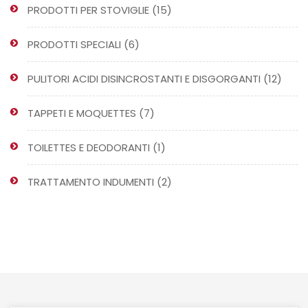
15
PRODOTTI PER STOVIGLIE
15
prodotti
6
PRODOTTI SPECIALI
6
prodotti
12
PULITORI ACIDI DISINCROSTANTI E DISGORGANTI
12
prodo
7
TAPPETI E MOQUETTES
7
prodotti
1
TOILETTES E DEODORANTI
1
prodotto
2
TRATTAMENTO INDUMENTI
2
prodotti