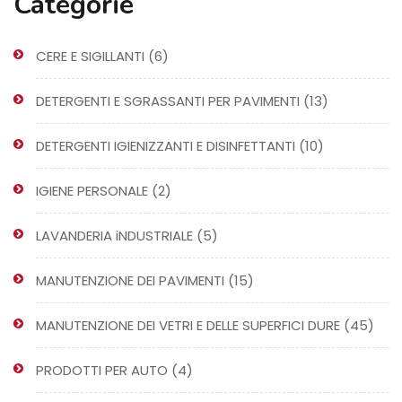
Categorie
6
CERE E SIGILLANTI
6
prodotti
13
DETERGENTI E SGRASSANTI PER PAVIMENTI
13
prodotti
10
DETERGENTI IGIENIZZANTI E DISINFETTANTI
10
prodotti
2
IGIENE PERSONALE
2
prodotti
5
LAVANDERIA iNDUSTRIALE
5
prodotti
15
MANUTENZIONE DEI PAVIMENTI
15
prodotti
45
MANUTENZIONE DEI VETRI E DELLE SUPERFICI DURE
45
prodo
4
PRODOTTI PER AUTO
4
prodotti