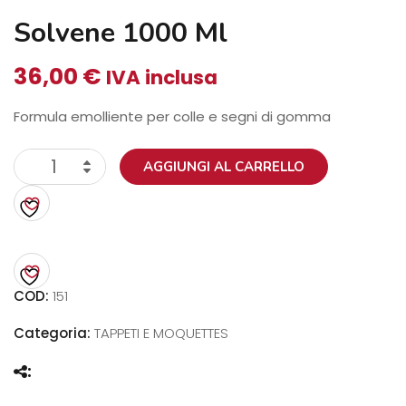
Solvene 1000 Ml
36,00
€
IVA inclusa
Formula emolliente per colle e segni di gomma
Solvene
AGGIUNGI AL CARRELLO
1000
ml
quantità
COD:
151
Categoria:
TAPPETI E MOQUETTES