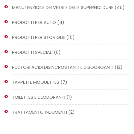
45
MANUTENZIONE DEI VETRI E DELLE SUPERFICI DURE
45
prodo
4
PRODOTTI PER AUTO
4
prodotti
15
PRODOTTI PER STOVIGLIE
15
prodotti
6
PRODOTTI SPECIALI
6
prodotti
12
PULITORI ACIDI DISINCROSTANTI E DISGORGANTI
12
prodo
7
TAPPETI E MOQUETTES
7
prodotti
1
TOILETTES E DEODORANTI
1
prodotto
2
TRATTAMENTO INDUMENTI
2
prodotti