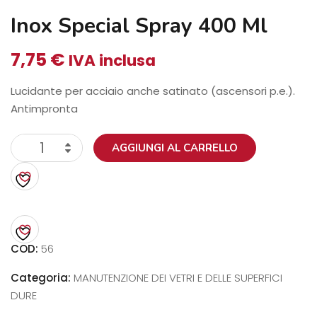
Inox Special Spray 400 Ml
7,75
€
IVA inclusa
Lucidante per acciaio anche satinato (ascensori p.e.).
Antimpronta
Inox
AGGIUNGI AL CARRELLO
Special
spray
400
ml
quantità
COD:
56
Categoria:
MANUTENZIONE DEI VETRI E DELLE SUPERFICI
DURE